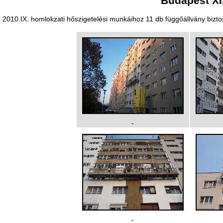
Budapest XI.
2010.IX. homlokzati hőszigetelési munkáihoz 11 db függőállvány biztos
-
-