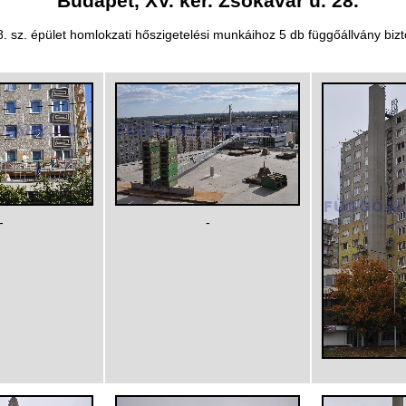
Budapet, XV. ker. Zsókavár u. 28.
. sz. épület homlokzati hőszigetelési munkáihoz 5 db függőállvány bizto
-
-