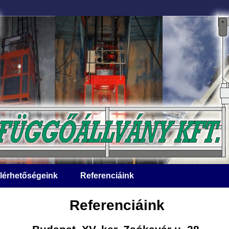
lérhetőségeink
Referenciáink
Referenciáink